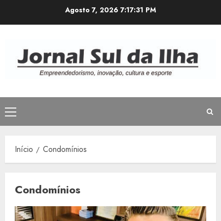
Avançar
Agosto 7, 2026
7:17:32 PM
para
o
conteúdo
Menu
principal
Início
Condomínios
Condomínios