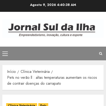
Avançar
Agosto 9, 2026
4:40:39 AM
para
o
conteúdo
Menu
principal
Início
Clínica Veterinária
Pets no verão ll : altas temperaturas aumentam os riscos
de contrair doenças do carrapato
Clínica Veterinária
Pets