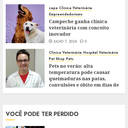
capa
Clínica Veterinária
Empreendedorismo
Campeche ganha clínica
veterinária com conceito
inovador
JULHO 7, 2026
0
Clínica Veterinária
Hospital Veterinário
Pet Shop
Pets
Pets no verão: alta
temperatura pode causar
queimaduras nas patas,
convulsões e óbito em dias de
extremo calor
JANEIRO 28, 2026
0
VOCÊ PODE TER PERDIDO