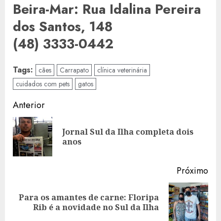
Beira-Mar: Rua Idalina Pereira
dos Santos, 148
(48) 3333-0442
Tags:
cães
Carrapato
clínica veterinária
cuidados com pets
gatos
Navegação
Anterior
de
Jornal Sul da Ilha completa dois
Art
artigos
anos
ant
Próximo
Para os amantes de carne: Floripa
Artigo
Rib é a novidade no Sul da Ilha
seguinte: