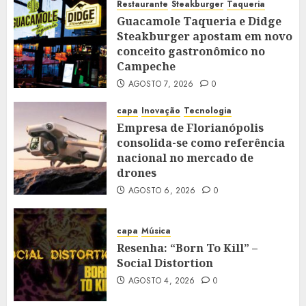
Restaurante
Steakburger
Taqueria
Guacamole Taqueria e Didge
Steakburger apostam em novo
conceito gastronômico no
Campeche
AGOSTO 7, 2026
0
capa
Inovação
Tecnologia
Empresa de Florianópolis
consolida-se como referência
nacional no mercado de
drones
AGOSTO 6, 2026
0
capa
Música
Resenha: “Born To Kill” –
Social Distortion
AGOSTO 4, 2026
0